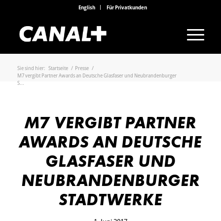
English
Für Privatkunden
Sie sind hier:
Startseite
/
Presse
/
M7 vergibt Partner Awards an Deutsche Glasfaser und Neubrandenburger
S...
M7 VERGIBT PARTNER
AWARDS AN DEUTSCHE
GLASFASER UND
NEUBRANDENBURGER
STADTWERKE